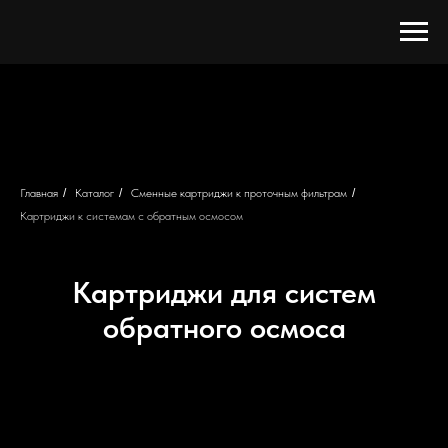
Главная
/
Каталог
/
Сменные картриджи к проточным фильтрам
/
Картриджи к системам с обратным осмосом
Картриджи для систем
обратного осмоса
Сделано в MF Media Land