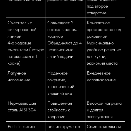
под второе
отверстие
Смеситель с
Совмещает 2
Компактное
фильтрованной
потока в одном
пространство под
линией
корпусе
раковиной
4-х ходовые
Объединяют до 4
Максимально
Сделано в MF Media Land
смесители (четыре
независимых
удобное решение
потока воды в 1
линий подачи
для кухни,
кране)
экономия места
Латунное
Надёжное
Ежедневное
исполнение
покрытие,
использование
классический
внешний вид
Нержавеющая
Повышенная
Высокая нагрузка
сталь AISI 304
стойкость к
и долгая
коррозии
эксплуатация
Push-in фитинг
Без инструмента
Самостоятельная